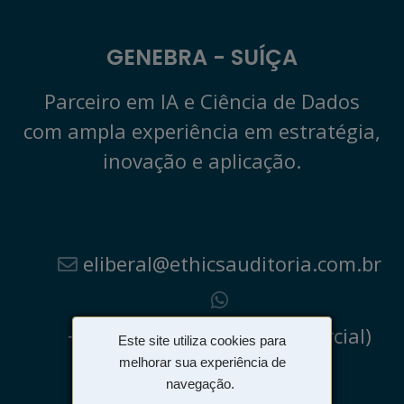
GENEBRA - SUÍÇA
Parceiro em IA e Ciência de Dados
com ampla experiência em estratégia,
inovação e aplicação.
eliberal@ethicsauditoria.com.br
+55 (85) 99117-7933 (Comercial)
Este site utiliza cookies para
melhorar sua experiência de
+55 (85) 3264-0086
navegação.